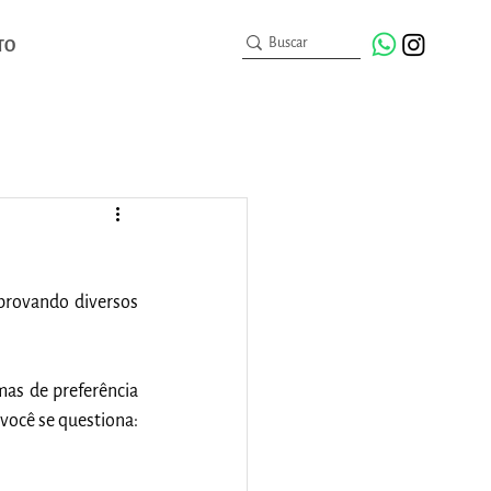
TO
provando diversos 
as de preferência 
ocê se questiona: 