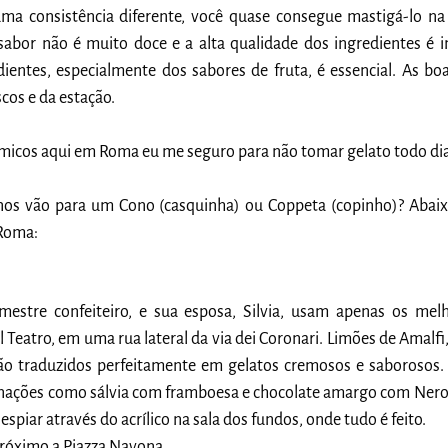
uma consistência diferente, você quase consegue mastigá-lo na 
sabor não é muito doce e a alta qualidade dos ingredientes é i
ientes, especialmente dos sabores de fruta, é essencial. As boa
cos e da estação.
micos aqui em Roma eu me seguro para não tomar gelato todo dia
s vão para um Cono (casquinha) ou Coppeta (copinho)? Abaixo 
 Roma:
-mestre confeiteiro, e sua esposa, Silvia, usam apenas os melh
 Teatro, em uma rua lateral da via dei Coronari. Limões de Amalfi, 
ão traduzidos perfeitamente em gelatos cremosos e saborosos. O
nações como sálvia com framboesa e chocolate amargo com Nero 
a espiar através do acrílico na sala dos fundos, onde tudo é feito.
Próximo a Piazza Navona