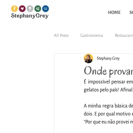
HOME
S
All Posts
Gastronomia
Restauran
Stephany Grey
Onde provar
É impossível pensar em
gelatos pelo país! Afinal
A minha regra básica d
dois. E por qual motivo
"Por que eu não provei m